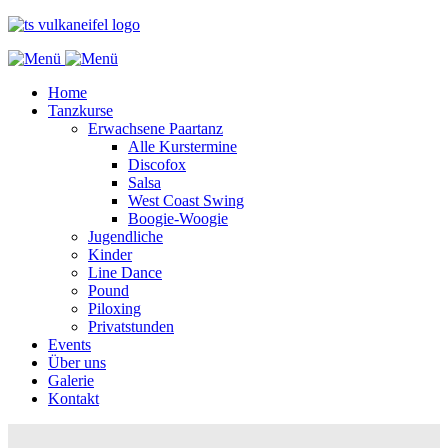
Home
Tanzkurse
Erwachsene Paartanz
Alle Kurstermine
Discofox
Salsa
West Coast Swing
Boogie-Woogie
Jugendliche
Kinder
Line Dance
Pound
Piloxing
Privatstunden
Events
Über uns
Galerie
Kontakt